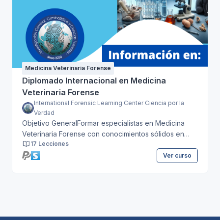
Medicina Veterinaria Forense
Diplomado Internacional en Medicina
Veterinaria Forense
International Forensic Learning Center Ciencia por la
Verdad
Objetivo GeneralFormar especialistas en Medicina
Veterinaria Forense con conocimientos sólidos en
17 Lecciones
áreas clave como la identificación forense de
especies, análisis de lesiones, necropsia forense,
Ver curso
toxicología, y legislación veterinaria, aplicando
herramientas científicas avanzadas para la resolución
de casos criminales que involucren animales, y
promoviendo el bienestar animal y la justicia
penal.Objetivos Específicos 1. Desarrollar